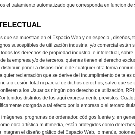
os el tratamiento automatizado que corresponda en función de s
NTELECTUAL
s que se muestran en el Espacio Web y en especial, diseños, te
nos susceptibles de utilización industrial y/o comercial están 
 todos los derechos de propiedad industrial e intelectual, sobre
e la empresa y/o de terceros, quienes tienen el derecho exclusi
 distribuir, poner a disposición o de cualquier otra forma comun
quier reclamación que se derive del incumplimiento de tales o
encia o cesión total ni parcial de dichos derechos, salvo que se
ieren a los Usuarios ningún otro derecho de utilización, RRHH,
ntenidos distintos de los aquí expresamente previstos. Cualqu
ficamente otorgada a tal efecto por la empresa o el tercero titu
s, imágenes, programas de ordenador, códigos fuente y, en genera
como obra artística multimedia, están protegidos como derechos 
ue integran el diseño gráfico del Espacio Web, lo menús, botone