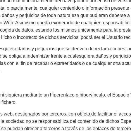
or un mal funcionamiento del navegador o por el uso de versio
total o parcialmente, cualquier contenido o información present
daños y perjuicios de toda naturaleza que pudieran deberse a la
cio Web. Asimismo queda exonerado de cualquier responsabilid
cogida de datos, estando los mismos únicamente para la prestac
ilícito o incorrecto de dichos servicios, podrá ser el Usuario r
esquiera daños y perjuicios que se deriven de reclamaciones,
e obliga a indemnizar frente a cualesquiera daños y perjuicios,
das con el fin de recabar o extraer datos o de cualquier otra a
.
 ni siquiera mediante un hiperenlace o hipervínculo, el Espaci
 fichero.
 web, gestionados por terceros, con objeto de facilitar el acc
 la sociedad no se responsabiliza del contenido de dichos Espac
e se puedan ofrecer a terceros a través de los enlaces de tercero