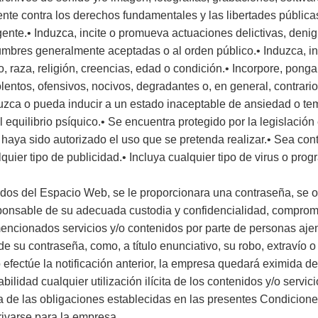
ente contra los derechos fundamentales y las libertades públic
igente.• Induzca, incite o promueva actuaciones delictivas, denigr
stumbres generalmente aceptadas o al orden público.• Induzca, i
, raza, religión, creencias, edad o condición.• Incorpore, ponga
olentos, ofensivos, nocivos, degradantes o, en general, contrario
zca o pueda inducir a un estado inaceptable de ansiedad o temo
l equilibrio psíquico.• Se encuentra protegido por la legislación 
haya sido autorizado el uso que se pretenda realizar.• Sea contra
quier tipo de publicidad.• Incluya cualquier tipo de virus o pr
nidos del Espacio Web, se le proporcionara una contraseña, se 
ponsable de su adecuada custodia y confidencialidad, comprom
mencionados servicios y/o contenidos por parte de personas ajena
su contraseña, como, a título enunciativo, su robo, extravío o 
efectúe la notificación anterior, la empresa quedará eximida de
lidad cualquier utilización ilícita de los contenidos y/o servic
a de las obligaciones establecidas en las presentes Condicion
rivarse para la empresa.