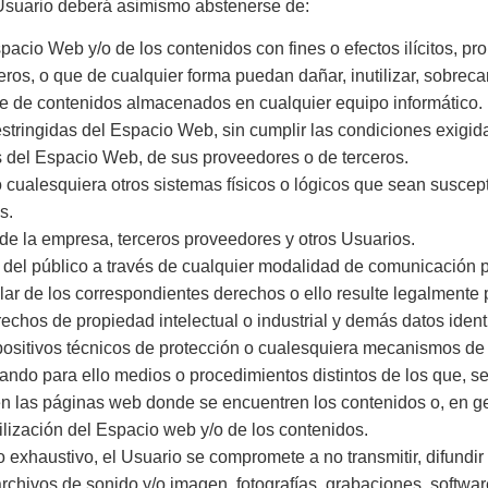
l Usuario deberá asimismo abstenerse de:
pacio Web y/o de los contenidos con fines o efectos ilícitos, 
ros, o que de cualquier forma puedan dañar, inutilizar, sobrecarg
ase de contenidos almacenados en cualquier equipo informático.
estringidas del Espacio Web, sin cumplir las condiciones exigid
s del Espacio Web, de sus proveedores o de terceros.
s o cualesquiera otros sistemas físicos o lógicos que sean susce
s.
s de la empresa, terceros proveedores y otros Usuarios.
eso del público a través de cualquier modalidad de comunicación p
lar de los correspondientes derechos o ello resulte legalmente 
rechos de propiedad intelectual o industrial y demás datos ident
spositivos técnicos de protección o cualesquiera mecanismos de
ando para ello medios o procedimientos distintos de los que, s
n las páginas web donde se encuentren los contenidos o, en g
tilización del Espacio web y/o de los contenidos.
no exhaustivo, el Usuario se compromete a no transmitir, difundi
archivos de sonido y/o imagen, fotografías, grabaciones, softwar