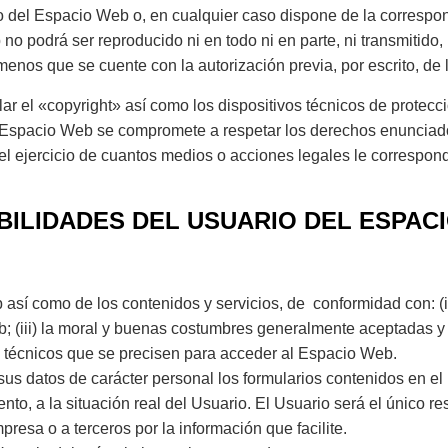
do del Espacio Web o, en cualquier caso dispone de la correspon
o podrá ser reproducido ni en todo ni en parte, ni transmitido,
enos que se cuente con la autorización previa, por escrito, de l
lar el «copyright» así como los dispositivos técnicos de prote
e Espacio Web se compromete a respetar los derechos enunciados
el ejercicio de cuantos medios o acciones legales le correspo
BILIDADES DEL USUARIO DEL ESPAC
sí como de los contenidos y servicios, de conformidad con: (i) 
(iii) la moral y buenas costumbres generalmente aceptadas y (i
 técnicos que se precisen para acceder al Espacio Web.
 sus datos de carácter personal los formularios contenidos en 
, a la situación real del Usuario. El Usuario será el único re
presa o a terceros por la información que facilite.