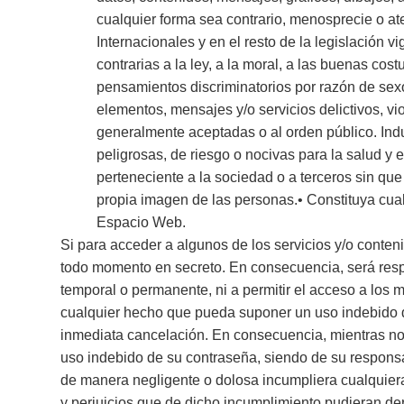
cualquier forma sea contrario, menosprecie o at
Internacionales y en el resto de la legislación v
contrarias a la ley, a la moral, a las buenas co
pensamientos discriminatorios por razón de sexo
elementos, mensajes y/o servicios delictivos, vi
generalmente aceptadas o al orden público. Indu
peligrosas, de riesgo o nocivas para la salud y e
perteneciente a la sociedad o a terceros sin que 
propia imagen de las personas.• Constituya cual
Espacio Web.
Si para acceder a algunos de los servicios y/o conte
todo momento en secreto. En consecuencia, será res
temporal o permanente, ni a permitir el acceso a los 
cualquier hecho que pueda suponer un uso indebido de 
inmediata cancelación. En consecuencia, mientras no 
uso indebido de su contraseña, siendo de su responsabi
de manera negligente o dolosa incumpliera cualquier
y perjuicios que de dicho incumplimiento pudieran de